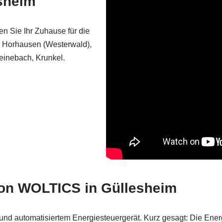
sheim
en Sie Ihr Zuhause für die
r, Horhausen (Westerwald),
einebach, Krunkel.
von WOLTICS in Güllesheim
 und automatisiertem Energiesteuergerät. Kurz gesagt: Die Ene