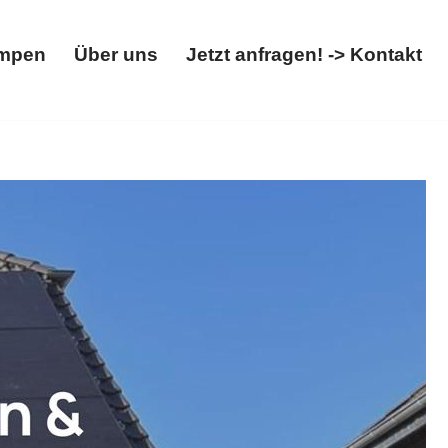
mpen
Über uns
Jetzt anfragen! -> Kontakt
Wärmepumpen
Über uns
Jetzt anfragen! -> Kontakt
e, Wallbox erkunden.
𝐌𝐄𝐆𝐀𝐒𝐔𝐍, Ihr SolarProfi bietet
folg ist unsere Leidenschaft ✉.