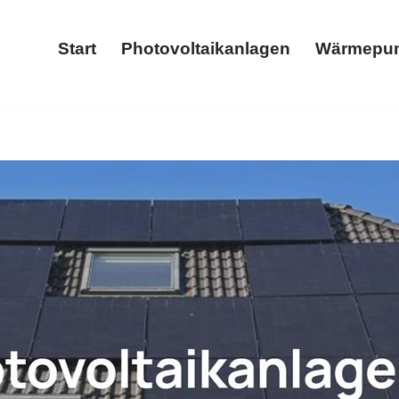
Start
Photovoltaikanlagen
Wärmepu
Start
Photovoltaikanlagen
age als auch ✓Stromspeicher, Wärmepumpe, Photovoltaikanlag
mspeicher als auch ✓Wallbox für 56593 Güllesheim. Ihr Er