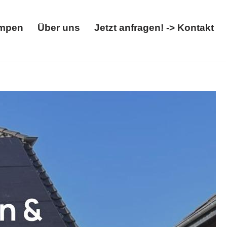
mpen
Über uns
Jetzt anfragen! -> Kontakt
Wärmepumpen
Über uns
Jetzt anfragen! -> Kontakt
mepumpe, Wallbox.
𝐌𝐄𝐆𝐀𝐒𝐔𝐍, Ihr Solar &
uztal. Auch Sie werden begeistert sein ✉.