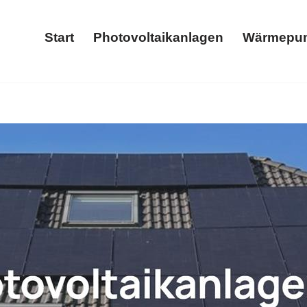
Start
Photovoltaikanlagen
Wärmepu
Start
Photovoltaikanlagen
𝐄𝐆𝐀𝐒𝐔𝐍 oder ✓Photovoltaikanlage, Stromspeicher, Wär
 ✓Wärmepumpe, ✓Stromspeicher und ✓Wallbox in 57223 Kre