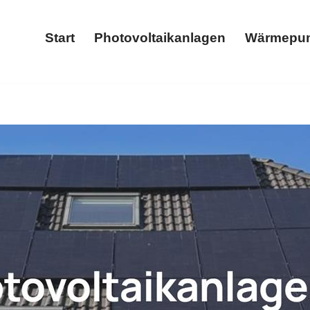
Start
Photovoltaikanlagen
Wärmepu
Start
Photovoltaikanlagen
und ✓Photovoltaikanlage, Wärmepumpe, Stromspeicher, Wallbox 
, ✓Stromspeicher und ✓Wallbox. Ihre Bedürfnisse im Foku