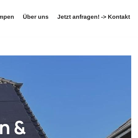
mpen
Über uns
Jetzt anfragen! -> Kontakt
Wärmepumpen
Über uns
Jetzt anfragen! -> Kontakt
erhältlich. 𝐌𝐄𝐆𝐀𝐒𝐔𝐍, Ihr PV-Fachmann in Udler –
s ✉.