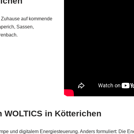
richen
Ihr Zuhause auf kommende
aperich, Sassen,
renbach.
n WOLTICS in Kötterichen
umpe und digitalem Energiesteuerung. Anders formuliert: Die En