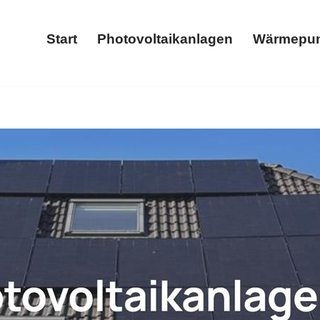
Start
Photovoltaikanlagen
Wärmepu
Start
Photovoltaikanlagen
𝐍 und ✓Stromspeicher, Wärmepumpe, Photovoltaikanlage, Wa
omspeicher oder ✓Wallbox für Kötterichen. Nutzen Sie un