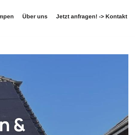
mpen
Über uns
Jetzt anfragen! -> Kontakt
Wärmepumpen
Über uns
Jetzt anfragen! -> Kontakt
llbox.
𝐌𝐄𝐆𝐀𝐒𝐔𝐍, Ihr SolarFachmann für
sere Erfahrung ✉.