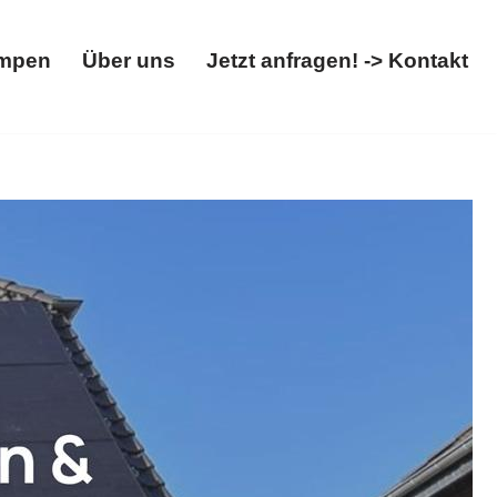
mpen
Über uns
Jetzt anfragen! -> Kontakt
Wärmepumpen
Über uns
Jetzt anfragen! -> Kontakt
 Wallbox. Erhältlich: ✓Photovoltaikanlage,
olarprofi. Gemeinsam stark ✉.