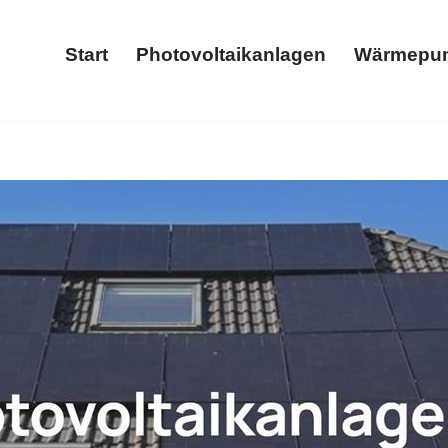
Start
Photovoltaikanlagen
Wärmepu
Start
Photovoltaikanlagen
ge als auch ✓Photovoltaikanlage, Stromspeicher, Wärmepumpe,
llbox für 56220 Sankt Sebastian bei 𝐌𝐄𝐆𝐀𝐒𝐔𝐍 – Ihr S